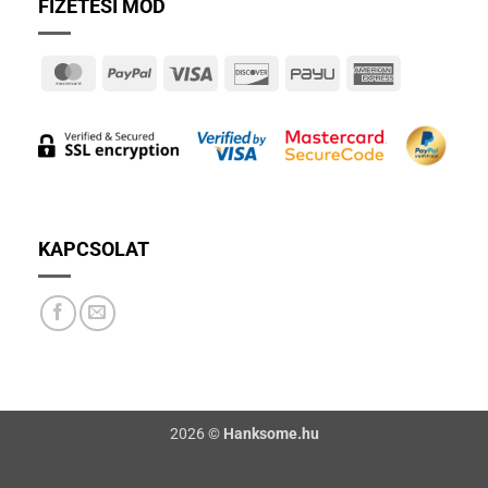
FIZETÉSI MÓD
MasterCard
PayPal
Visa
Discover
PayU
American
Express
KAPCSOLAT
2026 ©
Hanksome.hu