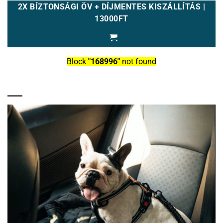
2X BÍZTONSÁGI ÖV + DÍJMENTES KISZÁLLÍTÁS |
13000FT
Block
"168996"
not found