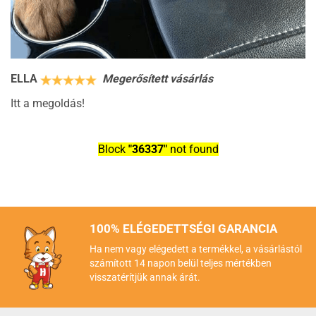
ELLA
Megerősített vásárlás
Itt a megoldás!
Block
"36337"
not found
100% ELÉGEDETTSÉGI GARANCIA
Ha nem vagy elégedett a termékkel, a vásárlástól
számított 14 napon belül teljes mértékben
visszatérítjük annak árát.