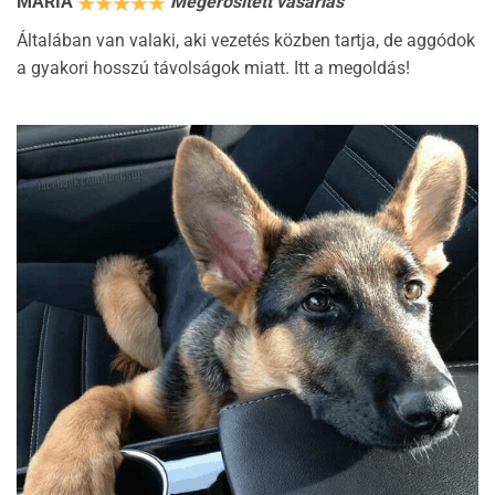
MARIA
Megerősített vásárlás
Általában van valaki, aki vezetés közben tartja, de aggódok
a gyakori hosszú távolságok miatt. Itt a megoldás!