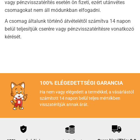
vagy pénzvisszatérítés esetén ön fizeti, ezért utánvétes
csomagokat nem áll módunkban elfogadni.
A csomag általunk történő átvételétől számítva 14 napon
belül teljesítjük cserére vagy pénzvisszatérítésre vonatkozó
kérését.
100% ELÉGEDETTSÉGI GARANCIA
Ha nem vagy elégedett a termékkel, a vásárlástól
számított 14 napon belül teljes mértékben
visszatérítjük annak árát.