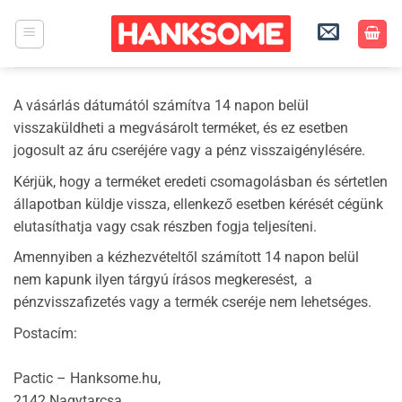
Skip
to
content
A vásárlás dátumától számítva 14 napon belül
visszaküldheti a megvásárolt terméket, és ez esetben
jogosult az áru cseréjére vagy a pénz visszaigénylésére.
Kérjük, hogy a terméket eredeti csomagolásban és sértetlen
állapotban küldje vissza, ellenkező esetben kérését cégünk
elutasíthatja vagy csak részben fogja teljesíteni.
Amennyiben a kézhezvételtől számított 14 napon belül
nem kapunk ilyen tárgyú írásos megkeresést, a
pénzvisszafizetés vagy a termék cseréje nem lehetséges.
Postacím:
Pactic – Hanksome.hu,
2142 Nagytarcsa