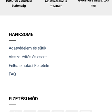
Gyors kiszállítás: 2-3
100%-os vásárlási
Az átvételkor is
nap
biztonság
fizethet
HANKSOME
Adatvédelem és sütik
Visszatérítés és csere
Felhasználási Feltétele
FAQ
FIZETÉSI MÓD