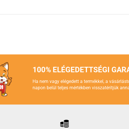
100% ELÉGEDETTSÉGI GAR
Ha nem vagy elégedett a termékkel, a vásárlást
napon belül teljes mértékben visszatérítjük anna