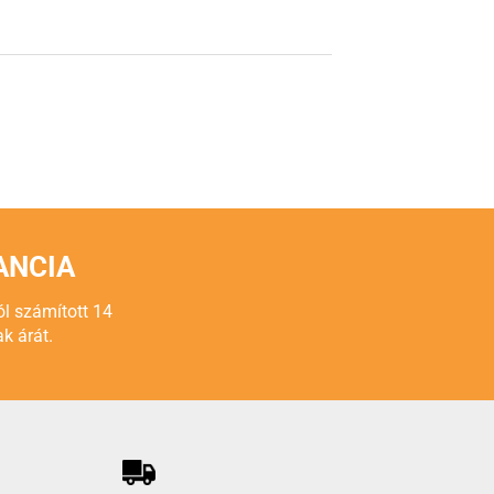
ANCIA
ól számított 14
k árát.