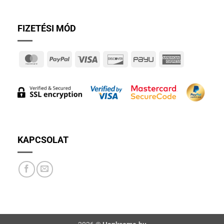
FIZETÉSI MÓD
MasterCard
PayPal
Visa
Discover
PayU
American
Express
KAPCSOLAT