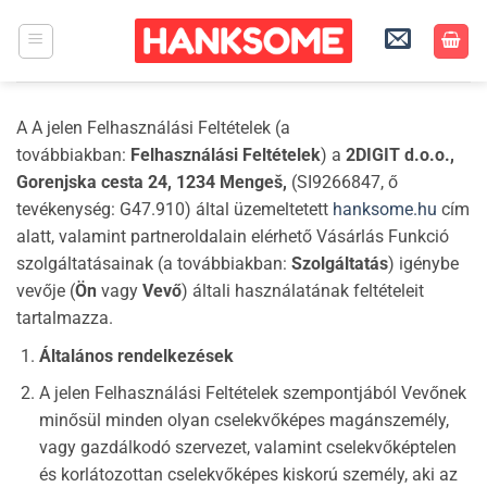
Skip
to
content
A A jelen Felhasználási Feltételek (a
továbbiakban:
Felhasználási Feltételek
) a
2DIGIT d.o.o.,
Gorenjska cesta 24, 1234 Mengeš,
(SI9266847, ő
tevékenység: G47.910) által üzemeltetett
hanksome.hu
cím
alatt, valamint partneroldalain elérhető Vásárlás Funkció
szolgáltatásainak (a továbbiakban:
Szolgáltatás
) igénybe
vevője (
Ön
vagy
Vevő
) általi használatának feltételeit
tartalmazza.
Általános rendelkezések
A jelen Felhasználási Feltételek szempontjából Vevőnek
minősül minden olyan cselekvőképes magánszemély,
vagy gazdálkodó szervezet, valamint cselekvőképtelen
és korlátozottan cselekvőképes kiskorú személy, aki az