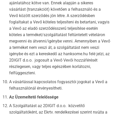
ajánlatához kötve van. Ennek alapján a sikeres
vásárlást (tranzakciót) követően a felhasználó és a
Vevő között szerződés jön létre. A szerződésben
foglaltakat a Vevő köteles teljesíteni és betartani, vagyis
a Vevő az eladó szerződésszerű teljesítése esetén
köteles a terméket/szolgáltatást feltüntetett vételáron
megvenni és átvenni/igénybe venni. Amennyiben a Vevő
a terméket nem veszi át, a szolgáltatást nem veszi
igénybe és ezt a kereskedő az hanksome.hu felé jelzi, az
2DIGIT d.o.o. jogosult a Vevő Vevői hozzáférését
részlegesen, vagy teljes egészében korlátozni,
felfüggeszteni.
A vásárlással kapcsolatos fogyasztói jogokat a Vevő a
felhasználónál érvényesítheti.
Az Üzemeltető felelőssége
A Szolgáltatást az 2DIGIT d.o.o. közvetítő
szolgáltatóként, az Ekrtv. rendelkezései szerint nyújta a