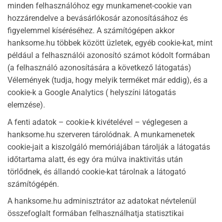
minden felhasználóhoz egy munkamenet-cookie van
hozzárendelve a bevásárlókosár azonosításához és
figyelemmel kíséréséhez. A számítógépen akkor
hanksome.hu többek között üzletek, egyéb cookie-kat, mint
például a felhasználói azonosító számot kódolt formában
(a felhasználó azonosítására a következő látogatás)
Vélemények (tudja, hogy melyik terméket már eddig), és a
cookie-k a Google Analytics ( helyszíni látogatás
elemzése).
A fenti adatok – cookie-k kivételével – véglegesen a
hanksome.hu szerveren tárolódnak. A munkamenetek
cookie-jait a kiszolgáló memóriájában tárolják a látogatás
időtartama alatt, és egy óra múlva inaktivitás után
törlődnek, és állandó cookie-kat tárolnak a látogató
számítógépén.
A hanksome.hu adminisztrátor az adatokat névtelenül
összefoglalt formában felhasználhatja statisztikai