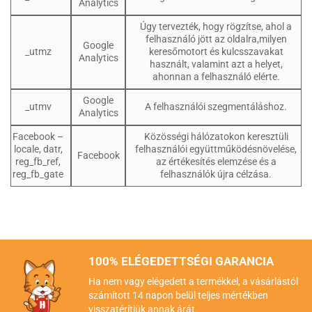
Analytics
Úgy tervezték, hogy rögzítse, ahol a
felhasználó jött az oldalra,milyen
Google
_utmz
keresőmotort és kulcsszavakat
Analytics
használt, valamint azt a helyet,
ahonnan a felhasználó elérte.
Google
_utmv
A felhasználói szegmentáláshoz.
Analytics
Facebook –
Közösségi hálózatokon keresztüli
locale, datr,
felhasználói együttműködésnövelése,
Facebook
reg_fb_ref,
az értékesítés elemzése és a
reg_fb_gate
felhasználók újra célzása.
100% ELÉGEDETTSÉGI GARANCIA
Ha nem vagy elégedett a termékkel, a vásárlástól
számított 14 napon belül teljes mértékben
visszatérítjük annak árát.