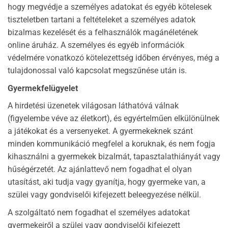
hogy megvédje a személyes adatokat és egyéb kötelesek
tiszteletben tartani a feltételeket a személyes adatok
bizalmas kezelését és a felhasználók magánéletének
online áruház. A személyes és egyéb információk
védelmére vonatkozó kötelezettség időben érvényes, még a
tulajdonossal való kapcsolat megszűnése után is.
Gyermekfelügyelet
A hirdetési üzenetek világosan láthatóvá válnak
(figyelembe véve az életkort), és egyértelműen elkülönülnek
a játékokat és a versenyeket. A gyermekeknek szánt
minden kommunikáció megfelel a koruknak, és nem fogja
kihasználni a gyermekek bizalmát, tapasztalathiányát vagy
hűségérzetét. Az ajánlattevő nem fogadhat el olyan
utasítást, aki tudja vagy gyanítja, hogy gyermeke van, a
szülei vagy gondviselői kifejezett beleegyezése nélkül.
A szolgáltató nem fogadhat el személyes adatokat
gyermekeiről a szülei vagy gondviselői kifejezett