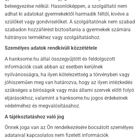
beleegyezése nélkül. Hasonlóképpen, a szolgáltató nem
adhat ki adatokat gyermekektől harmadik féltől, kivéve a
szülőket vagy gondviselőket. A szolgáltatónak nem szabad
szabadon hozzáférést biztosítania a gyermekek számára
hátrányos termékhez vagy szolgáltatáshoz.
Személyes adatok rendkívüli közzététele
A hanksome.hu által összegyűjtött és feldolgozott
információk csak abban az esetben kerülnek
nyilvánosságra, ha ilyen kötelezettség a törvényben vagy
jóhiszeműen meg van határozva, hogy az ilyen intézkedés
szükséges a bíróságok vagy más állami szervek előtt folyó
eljárásokhoz, valamint a hanksome.hu jogos érdekeinek
védelméhez és megvalósításához.
A tájékoztatáshoz való jog
Önnek joga van az Ön rendelkezésére bocsátott személyes
adataival kapcsolatos nem fizetett információk