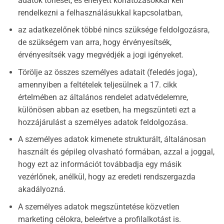
adatok törlését, és ehelyett korlátozásokkal kell
rendelkezni a felhasználásukkal kapcsolatban,
az adatkezelőnek többé nincs szüksége feldolgozásra,
de szükségem van arra, hogy érvényesítsék,
érvényesítsék vagy megvédjék a jogi igényeket.
Törölje az összes személyes adatait (feledés joga),
amennyiben a feltételek teljesülnek a 17. cikk
értelmében az általános rendelet adatvédelemre,
különösen abban az esetben, ha megszünteti ezt a
hozzájárulást a személyes adatok feldolgozása.
A személyes adatok kimenete strukturált, általánosan
használt és gépileg olvasható formában, azzal a joggal,
hogy ezt az információt továbbadja egy másik
vezérlőnek, anélkül, hogy az eredeti rendszergazda
akadályozná.
A személyes adatok megszüntetése közvetlen
marketing célokra, beleértve a profilalkotást is.