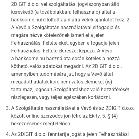
2DIGIT d.o.o. vel szolgáltatási jogviszonyban álló
kereskedő (a továbbiakban: felhasználó) által a
hanksome.hufeltöltött ajánlatra vételi ajánlatot tesz. 2.
A Vevő a Szolgáltatás használatával elfogadja és
magára nézve kötelezőnek ismeri el a jelen
Felhasználási Feltételeket, egyben elfogadja jelen
Felhasználási Feltételek részét képező. A Vevő
a hanksome.hu használata során köteles a hozzá
köthető, valós adatokat megadni. Az 2DIGIT d.o.o.,
amennyiben tudomására jut, hogy a Vevő által
megadott adatok köre nem valós elemeket (is)
tartalmaz, jogosult Szolgáltatáshoz való hozzáférését
részlegesen, vagy teljes egészében korlátozni.
A Szolgáltatás használatával a Vevő és az 2DIGIT d.o.o.
között online szerződés jön létre az Ekrtv. 5. § (4)
bekezdésének megfelelően.
Az 2DIGIT d.o.o. fenntartja jogát a jelen Felhasználási