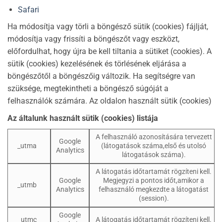
Safari
Ha módosítja vagy törli a böngésző sütik (cookies) fájlját,
módosítja vagy frissíti a böngészőt vagy eszközt,
előfordulhat, hogy újra be kell tiltania a sütiket (cookies). A
sütik (cookies) kezelésének és törlésének eljárása a
böngészőtől a böngészőig változik. Ha segítségre van
szüksége, megtekintheti a böngésző súgóját a
felhasználók számára. Az oldalon használt sütik (cookies)
Az általunk használt sütik (cookies) listája
A felhasználó azonosítására tervezett
Google
_utma
(látogatások száma,első és utolsó
Analytics
látogatások száma).
A látogatás időtartamát rögzíteni kell.
Google
Megjegyzi a pontos időt,amikor a
_utmb
Analytics
felhasználó megkezdte a látogatást
(session).
Google
_utmc
A látogatás időtartamát rögzíteni kell.