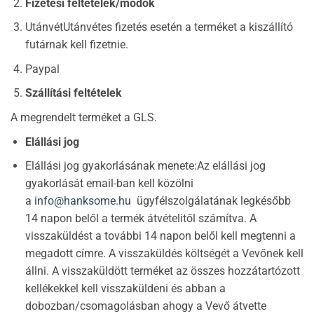
Fizetési feltételek/módok
UtánvétUtánvétes fizetés esetén a terméket a kiszállító
futárnak kell fizetnie.
Paypal
Szállítási feltételek
A megrendelt terméket a GLS.
Elállási jog
Elállási jog gyakorlásának menete:Az elállási jog
gyakorlását email-ban kell közölni
a
info@hanksome.hu
ügyfélszolgálatának legkésőbb
14 napon belől a termék átvételitől számítva. A
visszaküldést a további 14 napon belől kell megtenni a
megadott címre. A visszaküldés költségét a Vevőnek kell
állni. A visszaküldött terméket az összes hozzátartózott
kellékekkel kell visszaküldeni és abban a
dobozban/csomagolásban ahogy a Vevő átvette