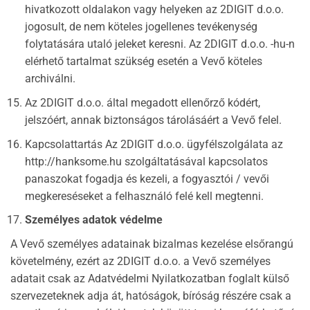
hivatkozott oldalakon vagy helyeken az 2DIGIT d.o.o.
jogosult, de nem köteles jogellenes tevékenység
folytatására utaló jeleket keresni. Az 2DIGIT d.o.o. -hu-n
elérhető tartalmat szükség esetén a Vevő köteles
archiválni.
Az 2DIGIT d.o.o. által megadott ellenőrző kódért,
jelszóért, annak biztonságos tárolásáért a Vevő felel.
Kapcsolattartás Az 2DIGIT d.o.o. ügyfélszolgálata az
http://hanksome.hu szolgáltatásával kapcsolatos
panaszokat fogadja és kezeli, a fogyasztói / vevői
megkereséseket a felhasználó felé kell megtenni.
Személyes adatok védelme
A Vevő személyes adatainak bizalmas kezelése elsőrangú
követelmény, ezért az 2DIGIT d.o.o. a Vevő személyes
adatait csak az Adatvédelmi Nyilatkozatban foglalt külső
szervezeteknek adja át, hatóságok, bíróság részére csak a