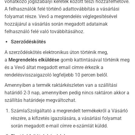
vonatkozó jogszabályi keretek között teszi hozzáférhetővé.
A felhasználók felé történő adattovábbítás a vásárlási
folyamat része. Vevő a megrendelés véglegesítésével
hozzájárul a vásárlás során megadott adatainak
felhasználó felé való továbbításához.
Szerződéskötés
A szerződéskötés elektronikus úton történik meg,
a
Megrendelés elküldése
gomb kattintásával történik meg
és a Vevő áltat megadott email címre érkezik a
rendelésvisszaigazoló legfeljebb 10 percen belől.
Amennyiben a termék raktárkészleten van a szállítási
határidő 2-3 nap, amennyiben pedig nincs raktáron akkor a
szállítás határideje megváltozhat.
SzámlaSzolgáltató a megrendelt termékekről a Vásárló
részére, a kifizetés igazolására, a vásárlási folyamat
során megadott e-mail címre e-számlát küldd.