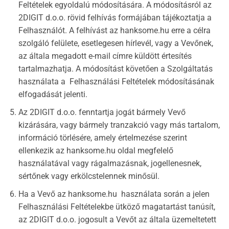
Feltételek egyoldalú módosítására. A módosításról az
2DIGIT d.o.o. rövid felhívás formájában tájékoztatja a
Felhasználót. A felhívást az hanksome.hu erre a célra
szolgáló felülete, esetlegesen hírlevél, vagy a Vevőnek,
az általa megadott e-mail címre küldött értesítés
tartalmazhatja. A módosítást követően a Szolgáltatás
használata a Felhasználási Feltételek módosításának
elfogadását jelenti.
Az 2DIGIT d.o.o. fenntartja jogát bármely Vevő
kizárására, vagy bármely tranzakció vagy más tartalom,
információ törlésére, amely értelmezése szerint
ellenkezik az hanksome.hu oldal megfelelő
használatával vagy rágalmazásnak, jogellenesnek,
sértőnek vagy erkölcstelennek minősül.
Ha a Vevő az hanksome.hu használata során a jelen
Felhasználási Feltételekbe ütköző magatartást tanúsít,
az 2DIGIT d.o.o. jogosult a Vevőt az általa üzemeltetett