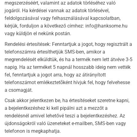
megszerzéséért, valamint az adatok törléséhez való
jogáról. Ha kérdései vannak az adatok törlésével,
feldolgozásával vagy felhasználásával kapcsolatban,
kérjük, forduljon a következő címhez:
info@hanksome.hu
vagy küldjön el nekünk postán.
Rendelési értesítések: Fenntartjuk a jogot, hogy regisztrált a
telefonszámra értesíthetjük SMS-ben, amikor a
megrendelését elküldtük, és ha a termék nem lett átvéve 3-5
napig. Ha az terméket 5 napnál hosszabb ideig nem vették
fel, fenntartjuk a jogot arra, hogy az átirányított
telefonszámot emlékeztetõként hívjuk fel, hogy felvehesse
a csomagját.
Csak akkor jelentkezen be, ha értesítéseket szeretne kapni,
a bejelentkezéshez ki kell pipálni azt a mezzőt a
rendelésnél amivel lehetővé teszi a bejelentkezéshez. Az
újdonságokról való üzeneteket e-mailben, SMS-ben vagy
telefonon is megkaphatja.