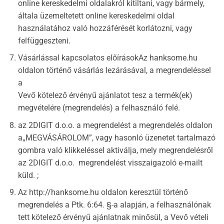
online kereskedelmi oldalakról kitiltani, vagy bármely,
általa üzemeltetett online kereskedelmi oldal
használatához való hozzáférését korlátozni, vagy
felfüggeszteni.
Vásárlással kapcsolatos előírásokAz hanksome.hu
oldalon történő vásárlás lezárásával, a megrendeléssel
a
Vevő kötelező érvényű ajánlatot tesz a termék(ek)
megvételére (megrendelés) a felhasználó felé.
az 2DIGIT d.o.o. a megrendelést a megrendelés oldalon
a„MEGVÁSÁROLOM”, vagy hasonló üzenetet tartalmazó
gombra való klikkeléssel aktiválja, mely megrendelésről
az 2DIGIT d.o.o. megrendelést visszaigazoló e-mailt
küld. ;
Az http://hanksome.hu oldalon keresztül történő
megrendelés a Ptk. 6:64. §-a alapján, a felhasználónak
tett kötelező érvényű ajánlatnak minősül, a Vevő vételi