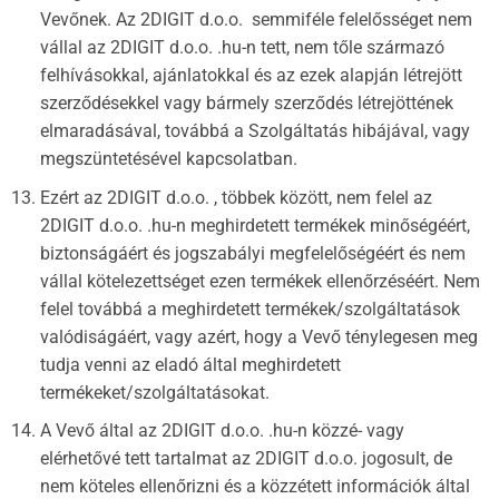
Vevőnek. Az 2DIGIT d.o.o. semmiféle felelősséget nem
vállal az 2DIGIT d.o.o. .hu-n tett, nem tőle származó
felhívásokkal, ajánlatokkal és az ezek alapján létrejött
szerződésekkel vagy bármely szerződés létrejöttének
elmaradásával, továbbá a Szolgáltatás hibájával, vagy
megszüntetésével kapcsolatban.
Ezért az 2DIGIT d.o.o. , többek között, nem felel az
2DIGIT d.o.o. .hu-n meghirdetett termékek minőségéért,
biztonságáért és jogszabályi megfelelőségéért és nem
vállal kötelezettséget ezen termékek ellenőrzéséért. Nem
felel továbbá a meghirdetett termékek/szolgáltatások
valódiságáért, vagy azért, hogy a Vevő ténylegesen meg
tudja venni az eladó által meghirdetett
termékeket/szolgáltatásokat.
A Vevő által az 2DIGIT d.o.o. .hu-n közzé- vagy
elérhetővé tett tartalmat az 2DIGIT d.o.o. jogosult, de
nem köteles ellenőrizni és a közzétett információk által