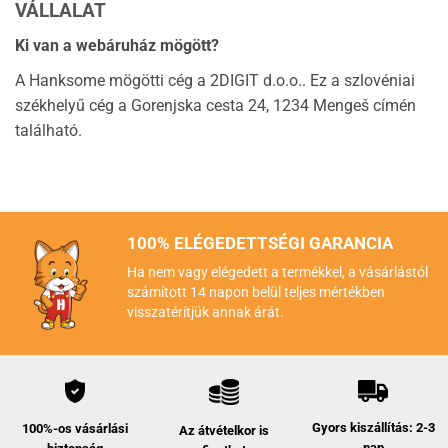
VÁLLALAT
Ki van a webáruház mögött?
A Hanksome mögötti cég a 2DIGIT d.o.o.. Ez a szlovéniai
székhelyű cég a Gorenjska cesta 24, 1234 Mengeš címén
található.
100% ELÉGEDETTSÉGI GARANCIA
Ha nem vagy elégedett a termékkel, a vásárlástól
számított 14 napon belül teljes mértékben
visszatérítjük annak árát.
Gyors kiszállítás: 2-3
100%-os vásárlási
Az átvételkor is
nap