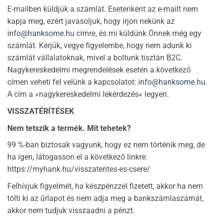
E-mailben küldjük a számlát. Esetenként az e-mailt nem
kapja meg, ezért javasoljuk, hogy írjon nekünk az
info@hanksome.hu
címre, és mi küldünk Önnek még egy
számlát. Kérjük, vegye figyelembe, hogy nem adunk ki
számlát vállalatoknak, mivel a boltunk tisztán B2C.
Nagykereskedelmi megrendelések esetén a következő
címen veheti fel velünk a kapcsolatot:
info@hanksome.hu
.
A cím a »nagykereskedelmi lekérdezés« legyen.
VISSZATÉRÍTÉSEK
Nem tetszik a termék. Mit tehetek?
99 %-ban biztosak vagyunk, hogy ez nem történik meg, de
ha igen, látogasson el a következő linkre:
https://myhank.hu/visszaterites-es-csere/
Felhívjuk figyelmét, ha készpénzzel fizetett, akkor ha nem
tölti ki az űrlapot és nem adja meg a bankszámlaszámát,
akkor nem tudjuk visszaadni a pénzt.