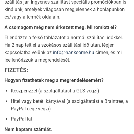
szállítás jár. Ingyenes szállítást speciális promóciókban is
kínálunk, amelyek világosan megjelennek a honlapunkon
és/vagy a termék oldalain.
A csomagom még nem érkezett meg. Mi romlott el?
Ellenőrizze a felső táblázatot a normál szállítási időkkel.
Ha 2 nap telt el a szokásos szállítási idő után, lépjen
kapcsolatba velünk az
info@hanksome.hu
címen, és mi
leellenőrizzük a megrendelését.
FIZETÉS:
Hogyan fizethetek meg a megrendelésemért?
Készpénzzel (a szolgáltatást a GLS végzi)
Hitel vagy betéti kártyával (a szolgáltatást a Braintree, a
PayPal cége végzi)
PayPal-lal
Nem kaptam számlát.