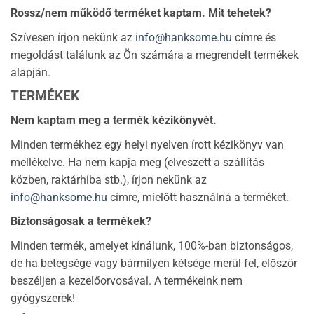
Rossz/nem működő terméket kaptam. Mit tehetek?
Szívesen írjon nekünk az
info@hanksome.hu
címre és
megoldást találunk az Ön számára a megrendelt termékek
alapján.
TERMÉKEK
Nem kaptam meg a termék kézikönyvét.
Minden termékhez egy helyi nyelven írott kézikönyv van
mellékelve. Ha nem kapja meg (elveszett a szállítás
közben, raktárhiba stb.), írjon nekünk az
info@hanksome.hu
címre, mielőtt használná a terméket.
Biztonságosak a termékek?
Minden termék, amelyet kínálunk, 100%-ban biztonságos,
de ha betegsége vagy bármilyen kétsége merül fel, először
beszéljen a kezelőorvosával. A termékeink nem
gyógyszerek!