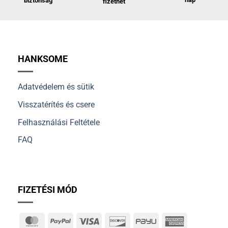
biztonság
fizethet
HANKSOME
Adatvédelem és sütik
Visszatérítés és csere
Felhasználási Feltétele
FAQ
FIZETÉSI MÓD
MasterCard
PayPal
Visa
Discover
PayU
American