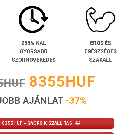
256%-KAL
ERŐS ÉS
GYORSABB
EGÉSZSÉGES
SZŐRNÖVEKEDÉS
SZAKÁLL
8355HUF
5HUF
JOBB AJÁNLAT
-37%
| 8355HUF + GYORS KISZÁLLÍTÁS