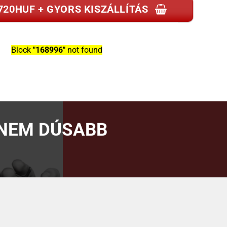
1720HUF + GYORS KISZÁLLÍTÁS
Block
"168996"
not found
ANEM DÚSABB