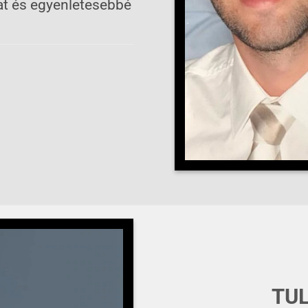
at és egyenletesebbé
TU