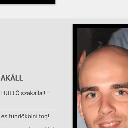
ZAKÁLL
 HULLÓ szakállal! –
i és tündökölni fog!