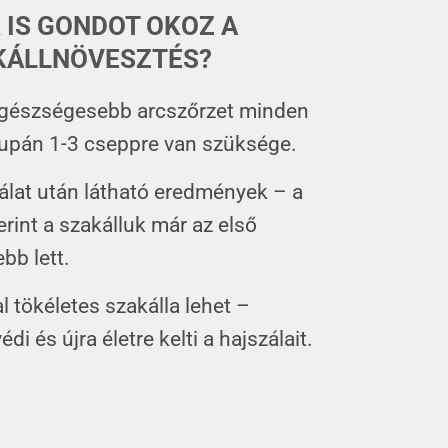
 IS GONDOT OKOZ A
KÁLLNÖVESZTÉS?
 egészségesebb arcszőrzet minden
upán 1-3 cseppre van szüksége.
álat után látható eredmények – a
rint a szakálluk már az első
bb lett.
l tökéletes szakálla lehet –
i és újra életre kelti a hajszálait.