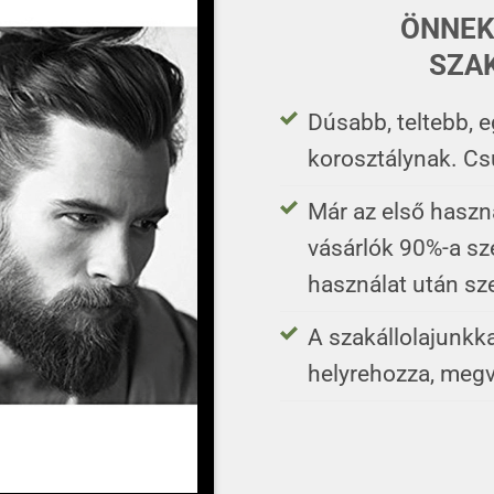
ÖNNEK
SZA
Dúsabb, teltebb,
korosztálynak. Cs
Már az első haszn
vásárlók 90%-a sze
használat után sze
A szakállolajunkka
helyrehozza, megvéd