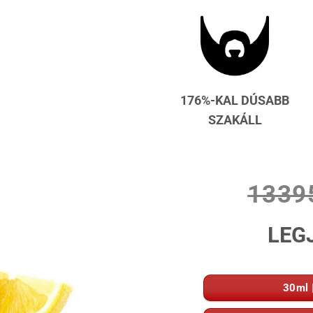
176%-KAL DÚSABB
SZAKÁLL
1339
LEG
30ml 