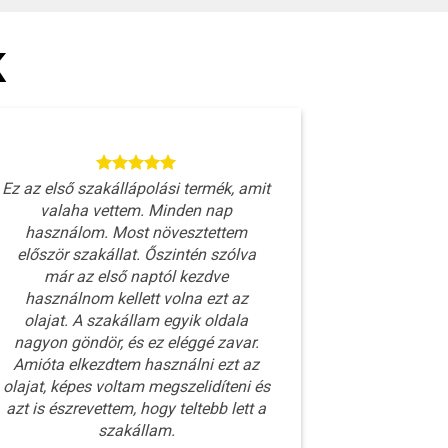
K
Ez az első szakállápolási termék, amit
valaha vettem. Minden nap
használom. Most növesztettem
először szakállat. Őszintén szólva
már az első naptól kezdve
használnom kellett volna ezt az
olajat. A szakállam egyik oldala
nagyon göndör, és ez eléggé zavar.
Amióta elkezdtem használni ezt az
olajat, képes voltam megszelidíteni és
azt is észrevettem, hogy teltebb lett a
szakállam.