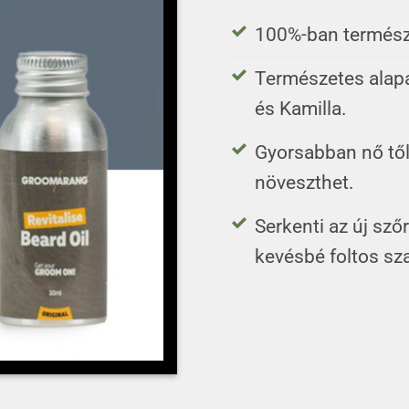
100%-ban termész
Természetes alapa
és Kamilla.
Gyorsabban nő től
növeszthet.
Serkenti az új sző
kevésbé foltos sza