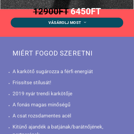
12900FT
6450FT
VÁSÁROLJ MOST
MIÉRT FOGOD SZERETNI
A karkötő sugározza a férfi energiát
Frissítse stílusát!
2019 nyár trendi karkötője
A fonás magas minőségű
A csat rozsdamentes acél
Kitünő ajandék a batjának/barátnőjének,