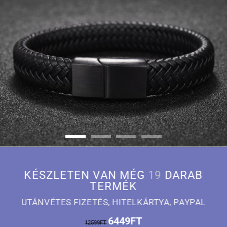
KÉSZLETEN VAN MÉG
19
DARAB
TERMÉK
UTÁNVÉTES FIZETÉS
, HITELKÁRTYA, PAYPAL
6449FT
12599FT