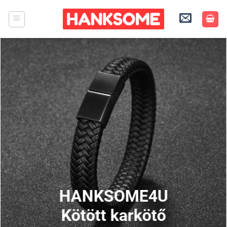
Skip
to
content
HANKSOME4U
Kötött karkötő