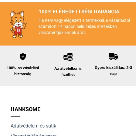
100% ELÉGEDETTSÉGI GARANCIA
Ha nem vagy elégedett a termékkel, a vásárlástól
számított 14 napon belül teljes mértékben
visszatérítjük annak árát.
Gyors kiszállítás: 2-3
100%-os vásárlási
Az átvételkor is
nap
biztonság
fizethet
HANKSOME
Adatvédelem és sütik