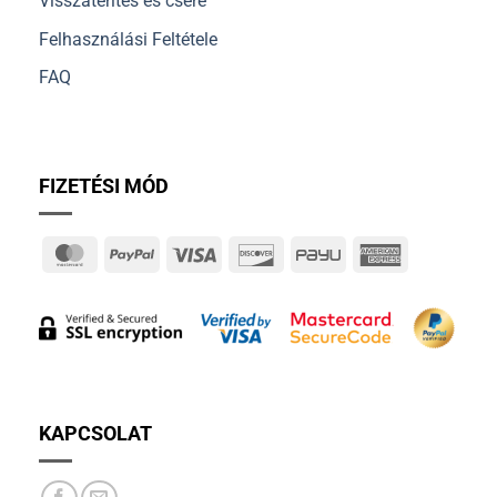
Visszatérítés és csere
Felhasználási Feltétele
FAQ
FIZETÉSI MÓD
MasterCard
PayPal
Visa
Discover
PayU
American
Express
KAPCSOLAT