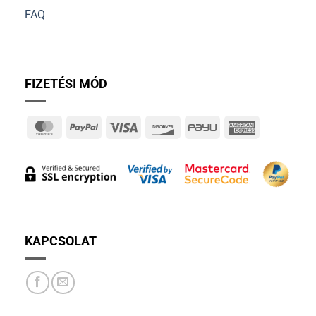
FAQ
FIZETÉSI MÓD
MasterCard
PayPal
Visa
Discover
PayU
American
Express
KAPCSOLAT