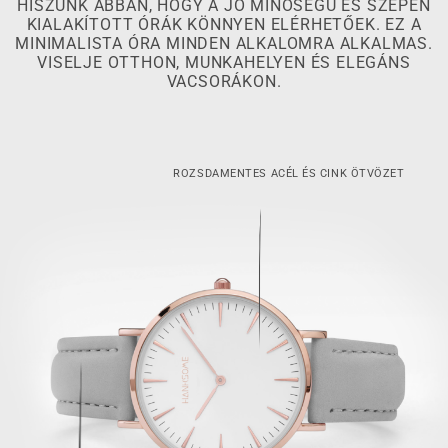
HISZÜNK ABBAN, HOGY A JÓ MINŐSÉGŰ ÉS SZÉPEN
KIALAKÍTOTT ÓRÁK KÖNNYEN ELÉRHETŐEK. EZ A
MINIMALISTA ÓRA MINDEN ALKALOMRA ALKALMAS.
VISELJE OTTHON, MUNKAHELYEN ÉS ELEGÁNS
VACSORÁKON.
ROZSDAMENTES ACÉL ÉS CINK ÖTVÖZET