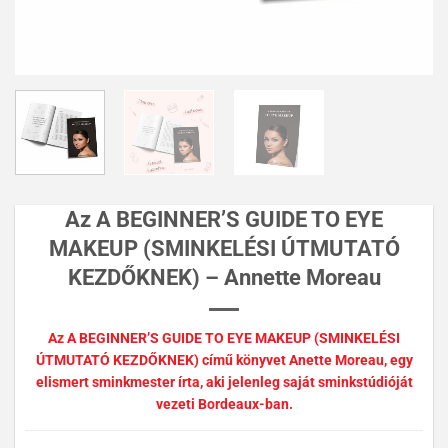
Az A BEGINNER’S GUIDE TO EYE
MAKEUP (SMINKELÉSI ÚTMUTATÓ
KEZDŐKNEK) – Annette Moreau
Az A BEGINNER’S GUIDE TO EYE MAKEUP (SMINKELÉSI
ÚTMUTATÓ KEZDŐKNEK) című könyvet Anette Moreau, egy
elismert sminkmester írta, aki jelenleg saját sminkstúdióját
vezeti Bordeaux-ban.