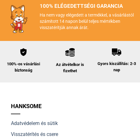
100% ELÉGEDETTSÉGI GARANCIA
Ha nem vagy elégedett a termékkel, a vásárlástól
számított 14 napon belül teljes mértékben
visszatérítjük annak árát.
Gyors kiszállítás: 2-3
100%-os vásárlási
Az átvételkor is
nap
biztonság
fizethet
HANKSOME
Adatvédelem és sütik
Visszatérítés és csere