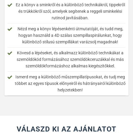
Ez a könyv a sminkről és a különböző technikákról, tippekről
és trükkökről szól, amelyek segítenek a reggeli sminkelési
rutinod javításában.
Nézd meg a könyv lépésenkénti útmutatóját, és tudd meg,
hogyan használd a 4D szálas szempillaspirálunkat, hogy
különböző stílusú szempillákat varázsolj magadnak!
Kövesd a lépéseket, és alkalmazz különböző technikákat a
szemöldököd formázásához szemöldökceruzákkal és más
szemöldökformázáshoz alkalmas kiegészítőkkel.
Ismerd meg a különböző műszempillatípusokat, és tudj meg
többet az egyes típusok előnyeiről és hátrányairól különböző
helyzetekben!
VÁLASZD KI AZ AJÁNLATOT