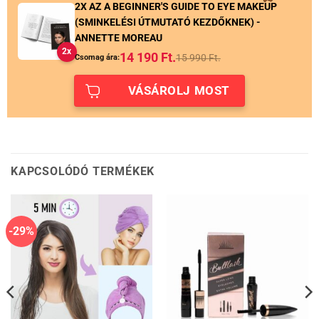
2X AZ A BEGINNER'S GUIDE TO EYE MAKEUP
(SMINKELÉSI ÚTMUTATÓ KEZDŐKNEK) -
ANNETTE MOREAU
2x
14 190
Ft.
15 990
Ft.
Csomag ára:
VÁSÁROLJ MOST
KAPCSOLÓDÓ TERMÉKEK
-29%