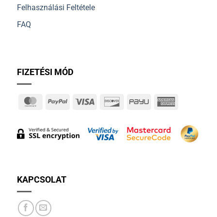
Felhasználási Feltétele
FAQ
FIZETÉSI MÓD
MasterCard
PayPal
Visa
Discover
PayU
American
Express
KAPCSOLAT