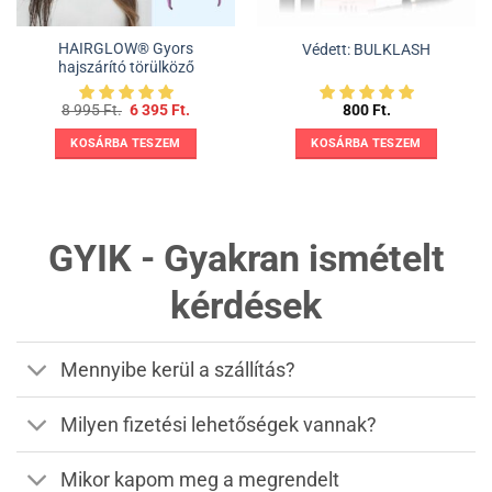
HAIRGLOW® Gyors
Védett: BULKLASH
hajszárító törülköző
t
Original
Current
8 995
Ft.
6 395
Ft.
800
Ft.
price
price
was:
is:
KOSÁRBA TESZEM
KOSÁRBA TESZEM
8
6
.
995 Ft..
395 Ft..
GYIK - Gyakran ismételt
kérdések
Mennyibe kerül a szállítás?
Milyen fizetési lehetőségek vannak?
Mikor kapom meg a megrendelt