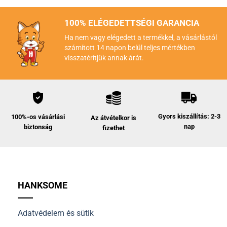
100% ELÉGEDETTSÉGI GARANCIA
Ha nem vagy elégedett a termékkel, a vásárlástól
számított 14 napon belül teljes mértékben
visszatérítjük annak árát.
Gyors kiszállítás: 2-3
100%-os vásárlási
Az átvételkor is
nap
biztonság
fizethet
HANKSOME
Adatvédelem és sütik