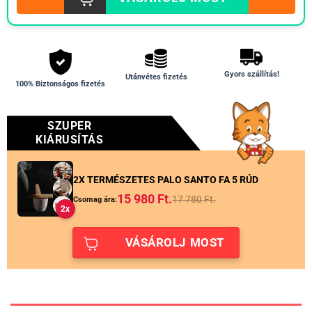
Gyors szállítás!
Utánvétes fizetés
100% Biztonságos fizetés
SZUPER
KIÁRUSÍTÁS
2X TERMÉSZETES PALO SANTO FA 5 RÚD
15 980
Ft.
17 780
Ft.
Csomag ára:
2x
VÁSÁROLJ MOST