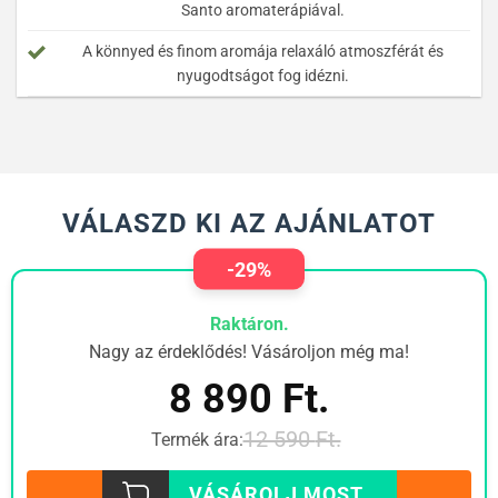
Santo aromaterápiával.
A könnyed és finom aromája relaxáló atmoszférát és
nyugodtságot fog idézni.
VÁLASZD KI AZ AJÁNLATOT
-29%
Raktáron.
Nagy az érdeklődés! Vásároljon még ma!
8 890
Ft.
12 590
Ft.
Termék ára:
VÁSÁROLJ MOST