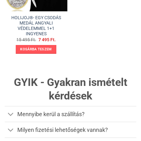
HOLIJOJ®- EGY CSODÁS
MEDÁL ANGYALI
VÉDELEMMEL 1+1
INGYENES
Original
Current
15 495
Ft.
7 495
Ft.
price
price
was:
is:
KOSÁRBA TESZEM
15
7
495 Ft..
495 Ft..
GYIK - Gyakran ismételt
kérdések
Mennyibe kerül a szállítás?
Milyen fizetési lehetőségek vannak?