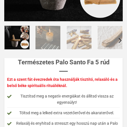
Természetes Palo Santo Fa 5 rúd
Ezt a szent fát évezredek óta használják tisztító, relaxáló és a
belső béke spirituális rituáléknál.
Tisztítsd meg a negatív energiákat és állítsd vissza az
egyensúlyt!
Töltsd meg a lelked extra vezetőerővel és akaraterővel.
Relaxálj és enyhítsd a stresszt egy hosszú nap után a Palo