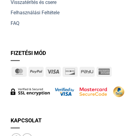
Visszatérítés és csere
Felhasználási Feltétele
FAQ
FIZETÉSI MÓD
MasterCard
PayPal
Visa
Discover
PayU
American
Express
KAPCSOLAT