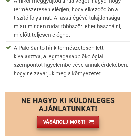
Amikor meggyújtod a rúd végét, hagyd, hogy
természetesen elégjen, hogy elkezdődjön a
tiszító folyamat. A lassú-égésű tulajdonságai
miatt minden rudat többször lehet használni,
mielőtt teljesen elégne.
A Palo Santo fánk természetesen lett
kiválasztva, a legmagasabb ökológiai
szempontot figyelembe véve annak érdekében,
hogy ne zavarjuk meg a környezetet.
NE HAGYD KI KÜLÖNLEGES
AJÁNLATUNKAT!
VÁSÁROLJ MOST!