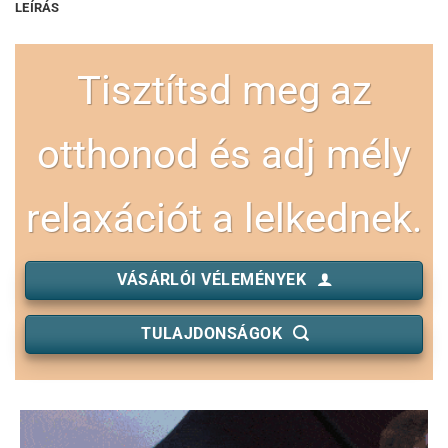
LEÍRÁS
Tisztítsd meg az
otthonod és adj mély
relaxációt a lelkednek.
VÁSÁRLÓI VÉLEMÉNYEK
TULAJDONSÁGOK