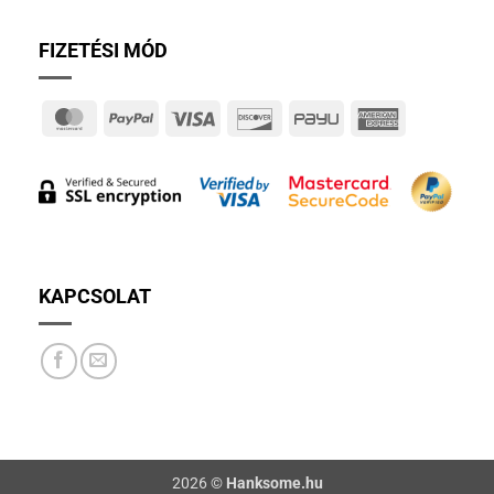
FIZETÉSI MÓD
MasterCard
PayPal
Visa
Discover
PayU
American
Express
KAPCSOLAT
2026 ©
Hanksome.hu