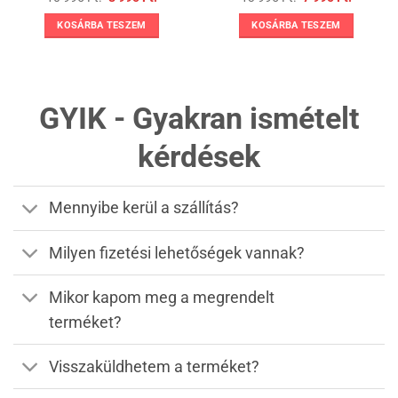
price
price
price
price
was:
is:
was:
is:
KOSÁRBA TESZEM
KOSÁRBA TESZEM
10
8
13
7
.
995 Ft..
995 Ft..
995 Ft..
995 Ft..
GYIK - Gyakran ismételt
kérdések
Mennyibe kerül a szállítás?
Milyen fizetési lehetőségek vannak?
Mikor kapom meg a megrendelt
terméket?
Visszaküldhetem a terméket?