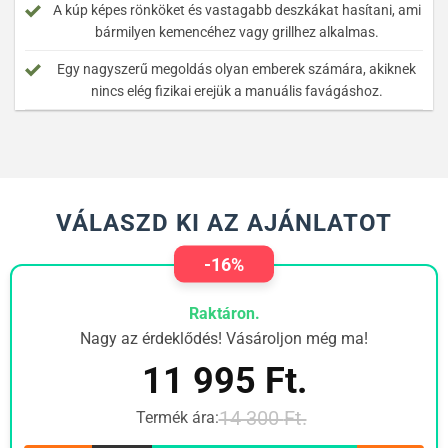
A kúp képes rönköket és vastagabb deszkákat hasítani, ami
bármilyen kemencéhez vagy grillhez alkalmas.
Egy nagyszerű megoldás olyan emberek számára, akiknek
nincs elég fizikai erejük a manuális favágáshoz.
VÁLASZD KI AZ AJÁNLATOT
-16%
Raktáron.
Nagy az érdeklődés! Vásároljon még ma!
11 995
Ft.
14 300
Ft.
Termék ára: