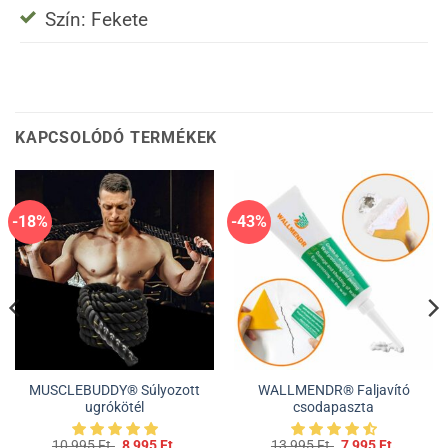
Szín: Fekete
KAPCSOLÓDÓ TERMÉKEK
-18%
-43%
MUSCLEBUDDY® Súlyozott
WALLMENDR® Faljavító
ugrókötél
csodapaszta
t
Original
Current
Original
Current
10 995
Ft.
8 995
Ft.
13 995
Ft.
7 995
Ft.