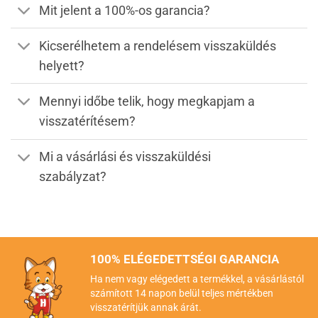
Mit jelent a 100%-os garancia?
Kicserélhetem a rendelésem visszaküldés
helyett?
Mennyi időbe telik, hogy megkapjam a
visszatérítésem?
Mi a vásárlási és visszaküldési
szabályzat?
100% ELÉGEDETTSÉGI GARANCIA
Ha nem vagy elégedett a termékkel, a vásárlástól
számított 14 napon belül teljes mértékben
visszatérítjük annak árát.