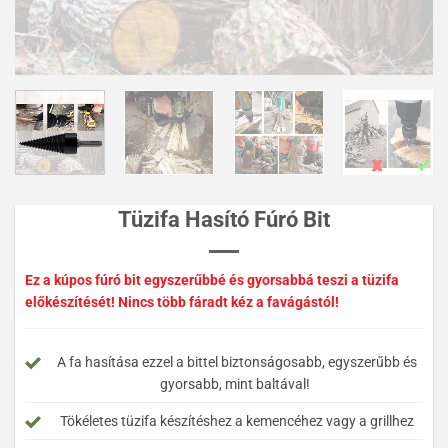
Tüzifa Hasító Fúró Bit
Ez a kúpos fúró bit egyszerűbbé és gyorsabbá teszi a tüzifa
előkészítését! Nincs több fáradt kéz a favágástól!
A fa hasítása ezzel a bittel biztonságosabb, egyszerűbb és
gyorsabb, mint baltával!
Tökéletes tüzifa készítéshez a kemencéhez vagy a grillhez