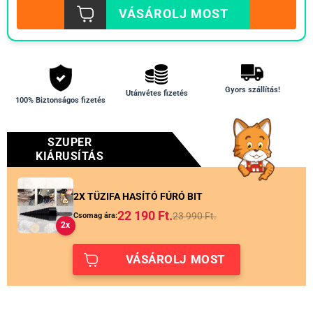
VÁSÁROLJ MOST
Gyors szállítás!
Utánvétes fizetés
100% Biztonságos fizetés
SZUPER
KIÁRUSÍTÁS
2X TÜZIFA HASÍTÓ FÚRÓ BIT
22 190
Ft.
23 990
Ft.
Csomag ára:
2x
VÁSÁROLJ MOST