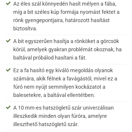
Az éles szál könnyedén hasít mélyen a fába,
míg a bit széles kúp formája nyomást fektet a
rönk gyengepontjaira, határozott hasítást
biztosítva.
A bit egyszerűen hasítja a rönköket a görcsök
körül, amelyek gyakran problémát okoznak, ha
baltával próbálod hasítani a fát.
Ez a fa hasító egy kiváló megoldás olyanok
számára, akik félnek a favágástól, mivel ez a
fúró nem nyújt semmilyen kockázatot a
balesetekre, a baltával ellentétben.
A 10 mm-es hatszögletű szár univerzálisan
illeszkedik minden olyan fúróra, amelyre
illeszthető hatszögletű szár.