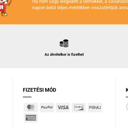
Ha nem vagy elégedett a termékkel, a vásárlást
napon belül teljes mértékben visszatérítjük anna
Az átvételkor is fizethet
FIZETÉSI MÓD
MasterCard
PayPal
Visa
Discover
PayU
American
Express