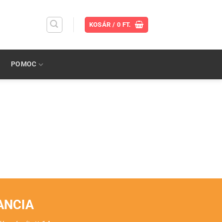
KOSÁR /
0
FT.
POMOC
ANCIA