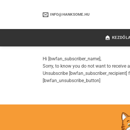
Skip
to
INFO@HANKSOME.HU
content
KEZDŐL
Hi [bwfan_subscriber_name],
Sorry, to know you do not want to receive 
Unsubscribe [bwfan_subscriber_recipient] 
[bwfan_unsubscribe_button]