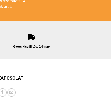
ól számított 14
k árát.
Gyors kiszállítás: 2-3 nap
KAPCSOLAT