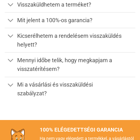
Visszaküldhetem a terméket?
Mit jelent a 100%-os garancia?
Kicserélhetem a rendelésem visszaküldés
helyett?
Mennyi időbe telik, hogy megkapjam a
visszatérítésem?
Mi a vásárlási és visszaküldési
szabályzat?
100% ELÉGEDETTSÉGI GARANCIA
Ha nem vagy elégedett a termékkel, a vásárlástól