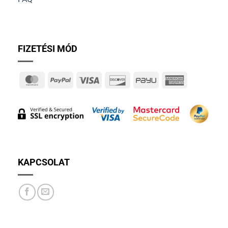
FIZETÉSI MÓD
MasterCard
PayPal
Visa
Discover
PayU
American
Express
KAPCSOLAT