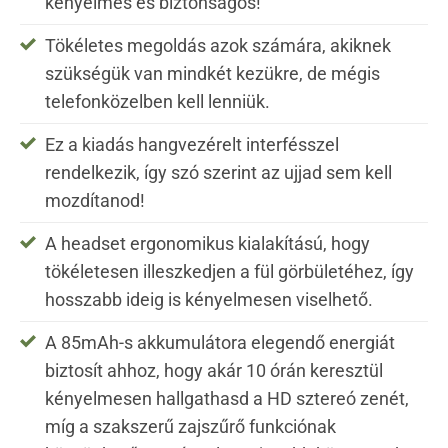
kényelmes és biztonságos!
Tökéletes megoldás azok számára, akiknek
szükségük van mindkét kezükre, de mégis
telefonközelben kell lenniük.
Ez a kiadás hangvezérelt interfésszel
rendelkezik, így szó szerint az ujjad sem kell
mozdítanod!
A headset ergonomikus kialakítású, hogy
tökéletesen illeszkedjen a fül görbületéhez, így
hosszabb ideig is kényelmesen viselhető.
A 85mAh-s akkumulátora elegendő energiát
biztosít ahhoz, hogy akár 10 órán keresztül
kényelmesen hallgathasd a HD sztereó zenét,
míg a szakszerű zajszűrő funkciónak