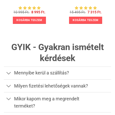
t
Original
Current
Original
Current
10 995
Ft.
8 995
Ft.
15 495
Ft.
7 315
Ft.
price
price
price
price
was:
is:
was:
is:
KOSÁRBA TESZEM
KOSÁRBA TESZEM
10
8
15
7
.
995 Ft..
995 Ft..
495 Ft..
315 Ft..
GYIK - Gyakran ismételt
kérdések
Mennyibe kerül a szállítás?
Milyen fizetési lehetőségek vannak?
Mikor kapom meg a megrendelt
terméket?