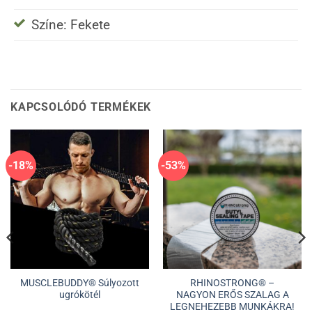
Színe: Fekete
KAPCSOLÓDÓ TERMÉKEK
-18%
-53%
MUSCLEBUDDY® Súlyozott
RHINOSTRONG® –
ugrókötél
NAGYON ERŐS SZALAG A
LEGNEHEZEBB MUNKÁKRA!