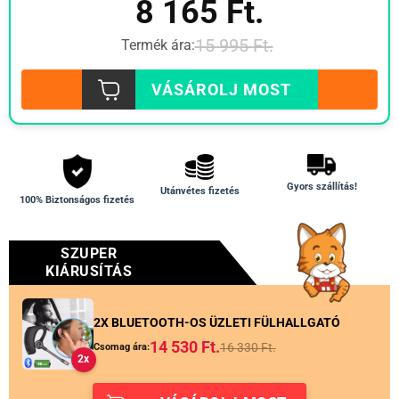
8 165
Ft.
15 995
Ft.
Termék ára:
VÁSÁROLJ MOST
Gyors szállítás!
Utánvétes fizetés
100% Biztonságos fizetés
SZUPER
KIÁRUSÍTÁS
2X BLUETOOTH-OS ÜZLETI FÜLHALLGATÓ
14 530
Ft.
16 330
Ft.
Csomag ára:
2x