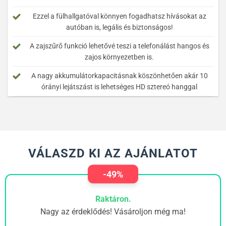
Ezzel a fülhallgatóval könnyen fogadhatsz hívásokat az
autóban is, legális és biztonságos!
A zajszűrő funkció lehetővé teszi a telefonálást hangos és
zajos környezetben is.
A nagy akkumulátorkapacitásnak köszönhetően akár 10
órányi lejátszást is lehetséges HD sztereó hanggal
VÁLASZD KI AZ AJÁNLATOT
-49%
Raktáron.
Nagy az érdeklődés! Vásároljon még ma!