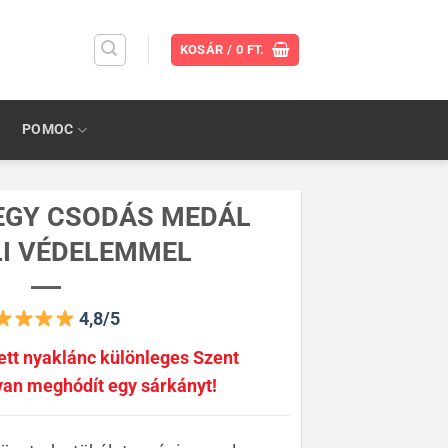
KOSÁR /
0
FT.
POMOC
EGY CSODÁS MEDÁL
I VÉDELEMMEL
4,8/5
ett nyaklánc különleges Szent
yan meghódít egy sárkányt!