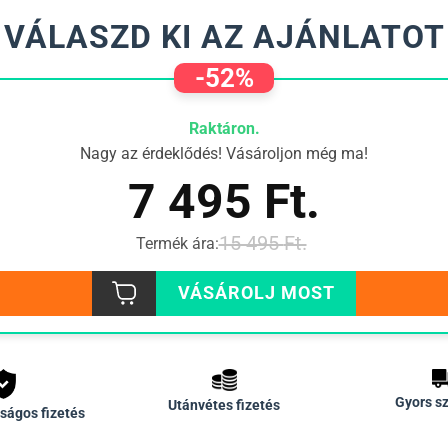
VÁLASZD KI AZ AJÁNLATOT
-52%
Raktáron.
Nagy az érdeklődés! Vásároljon még ma!
7 495
Ft.
15 495
Ft.
Termék ára:
VÁSÁROLJ MOST
Gyors sz
Utánvétes fizetés
ságos fizetés