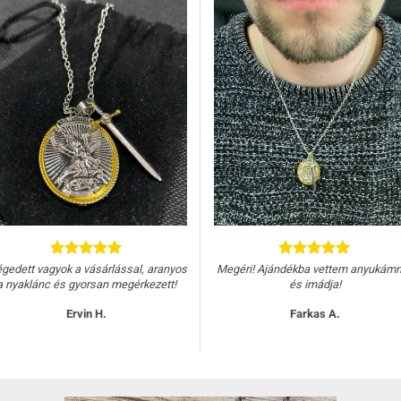
égedett vagyok a vásárlással, aranyos
Megéri! Ajándékba vettem anyukám
a nyaklánc és gyorsan megérkezett!
és imádja!
Ervin H.
Farkas A.