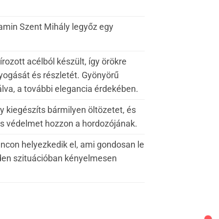
amin Szent Mihály legyőz egy
ozott acélból készült, így örökre
gyogását és részletét. Gyönyörű
álva, a további elegancia érdekében.
y kiegészíts bármilyen öltözetet, és
uális védelmet hozzon a hordozójának.
ncon helyezkedik el, ami gondosan le
nden szituációban kényelmesen