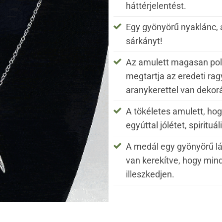
háttérjelentést.
Egy gyönyörű nyaklánc, 
sárkányt!
Az amulett magasan polír
megtartja az eredeti ra
aranykerettel van dekor
A tökéletes amulett, hog
egyúttal jólétet, spirit
A medál egy gyönyörű lá
van kerekítve, hogy mi
illeszkedjen.