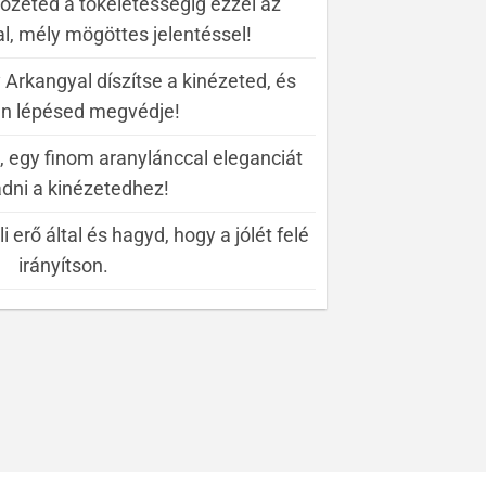
tözeted a tökéletességig ezzel az
l, mély mögöttes jelentéssel!
Arkangyal díszítse a kinézeted, és
n lépésed megvédje!
, egy finom aranylánccal eleganciát
adni a kinézetedhez!
 erő által és hagyd, hogy a jólét felé
irányítson.