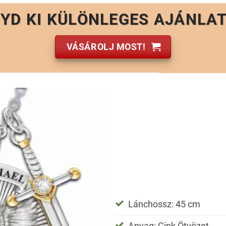
YD KI KÜLÖNLEGES AJÁNLA
VÁSÁROLJ MOST!
Lánchossz: 45 cm