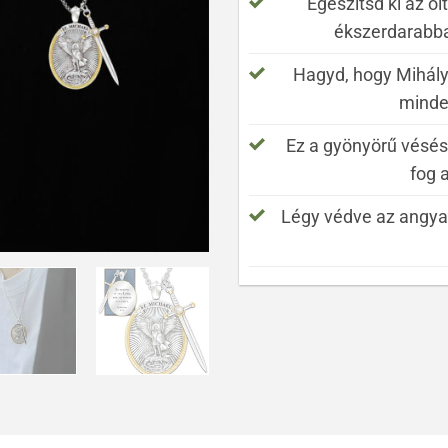
Egészítsd ki az öl
ékszerdarabba
Hagyd, hogy Mihály 
minde
Ez a gyönyörű vésés
fog 
Légy védve az angyali