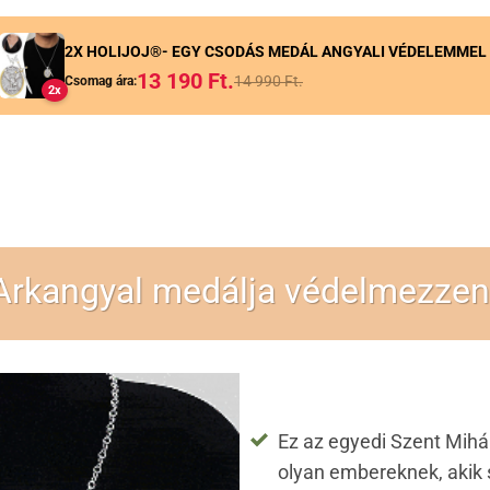
2X HOLIJOJ®- EGY CSODÁS MEDÁL ANGYALI VÉDELEMMEL
13 190
Ft.
14 990
Ft.
Csomag ára:
2x
Arkangyal medálja védelmezzen
Ez az egyedi Szent Mihál
olyan embereknek, akik 