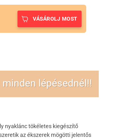
VÁSÁROLJ MOST
 minden lépésednél!!
y nyaklánc tökéletes kiegészítő
szeretik az ékszerek mögötti jelentős