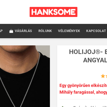
AP
VÁSÁRLÁS
RÓLUNK
VÉLEMÉNYEK
KAPCSOLAT
HOLIJOJ®- 
ANGYAL
Egy gyönyörűen elkészít
Mihály faragással, ahog