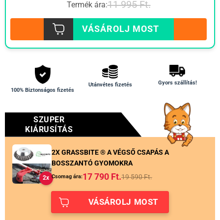
11 995
Ft.
Termék ára:
VÁSÁROLJ MOST
Gyors szállítás!
Utánvétes fizetés
100% Biztonságos fizetés
SZUPER
KIÁRUSÍTÁS
2X GRASSBITE ®️ A VÉGSŐ CSAPÁS A
BOSSZANTÓ GYOMOKRA
17 790
Ft.
19 590
Ft.
Csomag ára:
2x
VÁSÁROLJ MOST