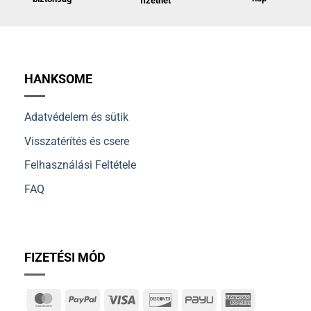
fizethet
HANKSOME
Adatvédelem és sütik
Visszatérítés és csere
Felhasználási Feltétele
FAQ
FIZETÉSI MÓD
MasterCard
PayPal
Visa
Discover
PayU
American