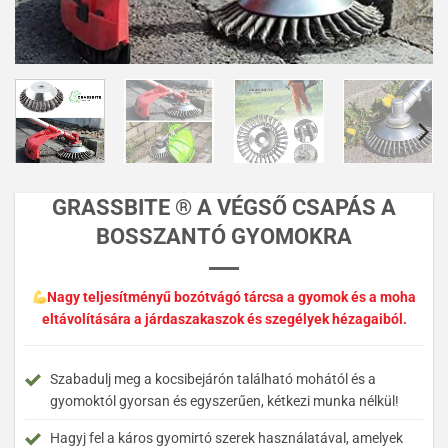
GRASSBITE ®️ A VÉGSŐ CSAPÁS A
BOSSZANTÓ GYOMOKRA
Nagy teljesítményű bozótvágó tárcsa a gyomok és a moha
eltávolítására a járdaszakaszok és szegélyek hézagaiból.
Szabadulj meg a kocsibejárón található mohától és a
gyomoktól gyorsan és egyszerűen, kétkezi munka nélkül!
Hagyj fel a káros gyomirtó szerek használatával, amelyek