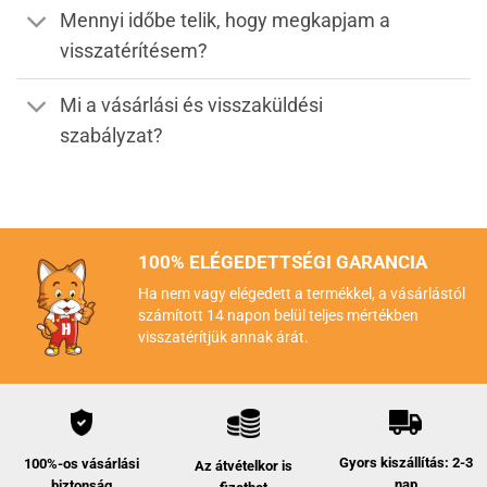
Mennyi időbe telik, hogy megkapjam a
visszatérítésem?
Mi a vásárlási és visszaküldési
szabályzat?
100% ELÉGEDETTSÉGI GARANCIA
Ha nem vagy elégedett a termékkel, a vásárlástól
számított 14 napon belül teljes mértékben
visszatérítjük annak árát.
Gyors kiszállítás: 2-3
100%-os vásárlási
Az átvételkor is
nap
biztonság