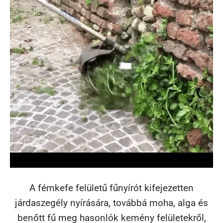
A fémkefe felületű fűnyírót kifejezetten
járdaszegély nyírására, továbbá moha, alga és
benőtt fű meg hasonlók kemény felületekről,