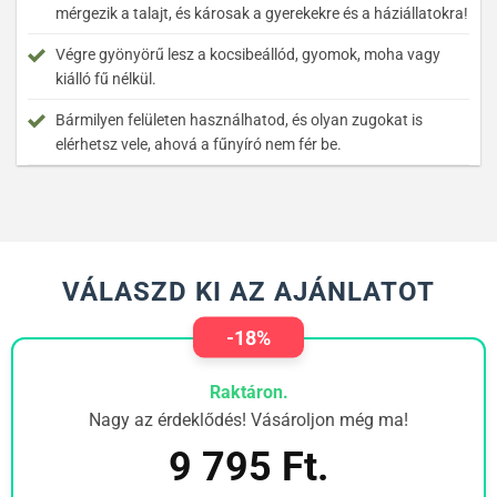
mérgezik a talajt, és károsak a gyerekekre és a háziállatokra!
Végre gyönyörű lesz a kocsibeállód, gyomok, moha vagy
kiálló fű nélkül.
Bármilyen felületen használhatod, és olyan zugokat is
elérhetsz vele, ahová a fűnyíró nem fér be.
VÁLASZD KI AZ AJÁNLATOT
-18%
Raktáron.
Nagy az érdeklődés! Vásároljon még ma!
9 795
Ft.